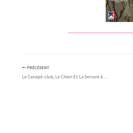
PRÉCÉDENT
Le Canapé-club, Le Chien Et La Serrure à Cinq Points par le Collectif Des Emplumés – 13 Décembre 2025