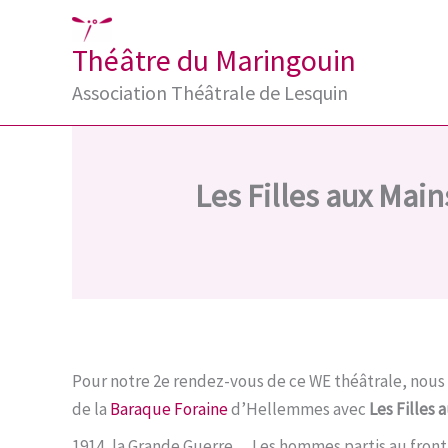
Aller
au
Théâtre du Maringouin
contenu
Association Théâtrale de Lesquin
Les Filles aux Mai
Pour notre 2e rendez-vous de ce WE théâtrale, nous 
de la
Baraque Foraine
d’Hellemmes avec
Les Filles
1914, la Grande Guerre… Les hommes partis au front,