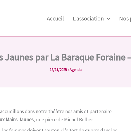
Accueil
L’association
Nos 
ns Jaunes par La Baraque Foraine
18/11/2025
•
Agenda
accueillons dans notre théâtre nos amis et partenaire
 aux Mains Jaunes
, une pièce de Michel Bellier.
 les femmes doivent soutenir l’effort de guerre dans les