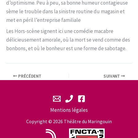
d’optimisme. Peu à peu, sa bonne humeur contagieuse
sème le trouble dans la sinistre routine du magasin et
met en péril l’entreprise familiale
Les Hors-scène signent ici une comédie macabre
délicieusement amorale, où la mort se vend comme des
bonbons, et où le bonheur est une forme de sabotage.
PRÉCÉDENT
SUIVANT
Mentions légales
Copyright © 2026 Théâtre du Maringouin