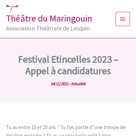
Aller
au
Théâtre du Maringouin
contenu
Association Théâtrale de Lesquin
Festival Etincelles 2023 –
Appel à candidatures
24/11/2022
•
Actualité
Tu as entre 15 et 25 ans ? Tu fais partie d’une troupe de
théâtre motivée ? Tu as un spectacle prêt à être