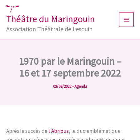
Aller
au
Théâtre du Maringouin
contenu
Association Théâtrale de Lesquin
1970 par le Maringouin –
16 et 17 septembre 2022
02/09/2022
•
Agenda
Après le succès de
l’Abribus
, le duo emblématique
revient sur scène dans une pièce made in Maringouin,