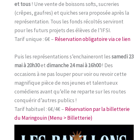
et tous
! Une vente de boissons softs, sucreries
(crêpes, gaufres) et quiches sera proposée après la
représentation. Tous les fonds récoltés serviront
pour les futurs projets des élèves de l’IFSI.
Tarif unique : 6€ –
Réservation obligatoire via ce lien
Puis les représentations s’enchaineront les
samedi 23
mai à 20h30
et
dimanche 24 mai à 16h00
! Des
occasions à ne pas louper pour voir ou revoir cette
magnifique pièce de nos jeunes et talentueux
comédiens avant qu’elle ne reparte sur les routes
conquérir d’autres publics !
Tarif habituel : 6€/4€ –
Réservation par la billetterie
du Maringouin (Menu > Billetterie)