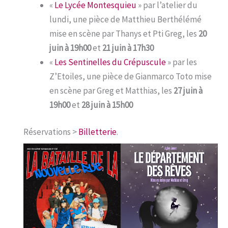
«
Le Lycée Montesquieu
» par l’atelier du
lundi, une pièce de Matthieu Berthélémé
mise en scène par Thanys et Pti Greg, les
20
juin à 19h00
et
21 juin à 17h30
«
Les Sentinelles du Crépuscule
» par les
Z’Etoiles, une pièce de Gianmarco Toto mise
en scène par Greg et Matthias, les
27 juin à
19h00
et
28 juin à 15h00
Réservations >
Billetterie
.